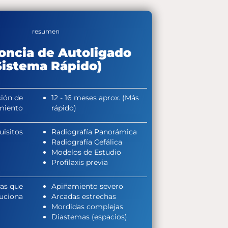
resumen
oncia de Autoligado
Sistema Rápido)
ión de
12 - 16 meses aprox. (Más
miento
rápido)
uisitos
Radiografía Panorámica
Radiografía Cefálica
Modelos de Estudio
Profilaxis previa
as que
Apiñamiento severo
uciona
Arcadas estrechas
Mordidas complejas
Diastemas (espacios)