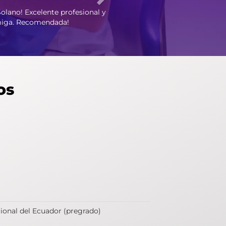
n mi muela rota el mismo día.
s Odontólogos del Valle
os
ional del Ecuador (pregrado)