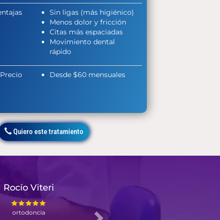
entajas
Sin ligas (más higiénico)
Menos dolor y fricción
Citas más espaciadas
Movimiento dental
rápido
Precio
Desde $60 mensuales
Quiero este tratamiento
Next
Verónica Díaz
emergencia dental