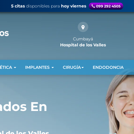
5 citas
disponibles
para
hoy viernes
099 292 4505
Cumbayá
Hospital de los Valles
TÉTICA
IMPLANTES
CIRUGÍA
ENDODONCIA
ados En
l de los Valles