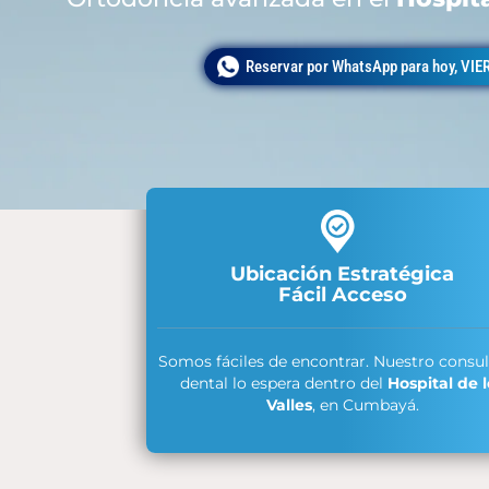
Reservar por WhatsApp para hoy, VIE
Ubicación Estratégica
Fácil Acceso
Somos fáciles de encontrar. Nuestro consul
dental lo espera dentro del
Hospital de l
Valles
, en Cumbayá.