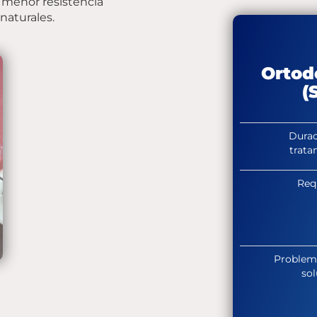
 menor resistencia
naturales.
Ortod
(
Durac
trata
Req
Problem
sol