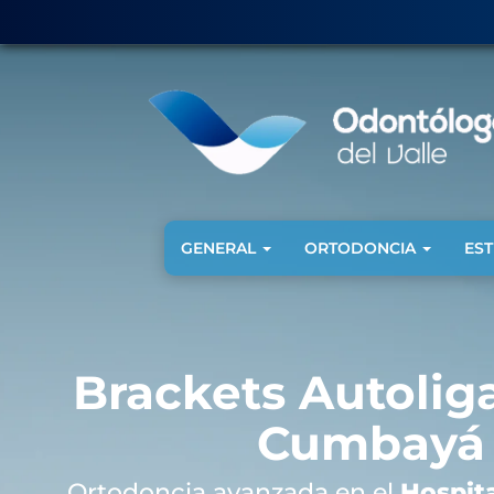
GENERAL
ORTODONCIA
ES
Brackets Autolig
Cumbayá
Ortodoncia avanzada en el
Hospita