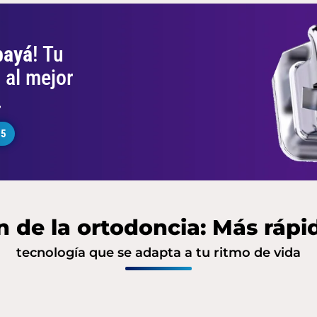
ayá
! Tu
o
al mejor
.
05
n de la ortodoncia: Más rápid
tecnología que se adapta a tu ritmo de vida