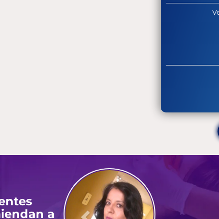
V
Previous
ientes
iendan a